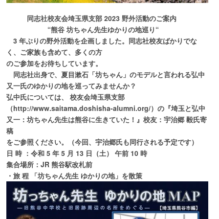
同志社校友会埼玉県支部 2023 野外活動のご案内
“熊谷 坊ちゃん先生ゆかりの地巡り“
3 年ぶりの野外活動を企画しました。同志社校友ばかりでな
く、ご家族も含めて、多くの方
のご参加をお待ちしています。
同志社出身で、夏目漱石「坊ちゃん」のモデルと言われる弘中
又一氏のゆかりの地を巡って
みませんか？
弘中氏については、 校友会埼玉県支部
（http://www.saitama.doshisha-alumni.org/）の
『埼玉と弘中
又一：坊ちゃん先生は熊谷に生きていた！』校友：宇治郷 毅氏寄
稿
をご参照ください。（今回、宇治郷氏も同行される予定です）
日 時 ：令和 5 年 5 月 13 日（土） 午前 10 時
集合場所：JR 熊谷駅改札前
・旅 程 「坊ちゃん先生 ゆかりの地」を散策