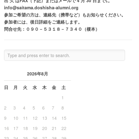
出 欠 はFAX（下記）またはメールで 4 月 30 日までに
info@saitama.doshisha-alumni.org
参加ご希望の方は、連絡先（携帯など）もお知らせください。
参加者には、後日詳細をご連絡します。
問合せ先：０９０－５３１８－７３４０（榎本）
2026年8月
日
月
火
水
木
金
土
1
2
3
4
5
6
7
8
9
10
11
12
13
14
15
16
17
18
19
20
21
22
23
24
25
26
27
28
29