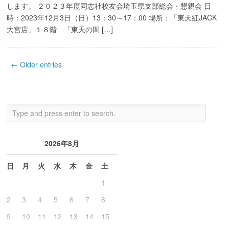
します。 ２０２３年度同志社校友会埼玉県支部総会・懇親会 日
時：2023年12月3日（日）13：30～17：00 場所：「東天紅JACK
大宮店」１８階 「東天の間 […]
← Older entries
2026年8月
日
月
火
水
木
金
土
1
2
3
4
5
6
7
8
9
10
11
12
13
14
15