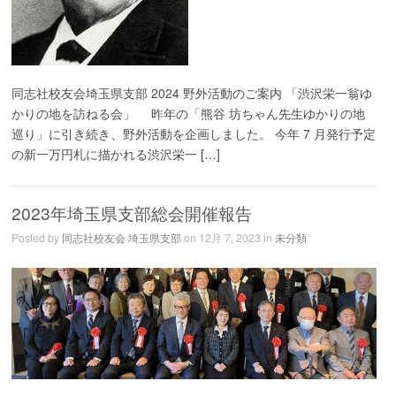
同志社校友会埼玉県支部 2024 野外活動のご案内 「渋沢栄一翁ゆ
かりの地を訪ねる会」 昨年の「熊谷 坊ちゃん先生ゆかりの地
巡り」に引き続き、野外活動を企画しました。 今年 7 月発行予定
の新一万円札に描かれる渋沢栄一 […]
2023年埼玉県支部総会開催報告
Posted by
同志社校友会 埼玉県支部
on 12月 7, 2023 in
未分類