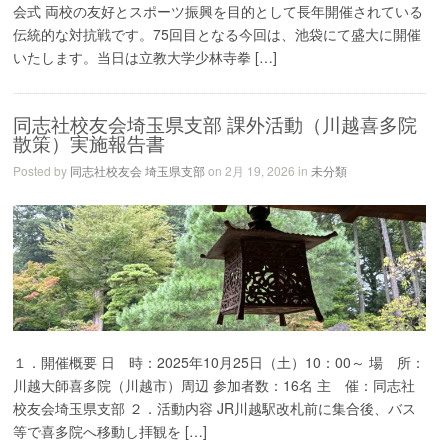
会式 両校の友好とスポーツ振興を目的として長年開催されている
伝統的な対抗戦です。75回目となる今回は、池袋にて盛大に開催
いたします。当日は立教大学少林寺拳 […]
同志社校友会埼玉県支部 課外活動（川越喜多院
散策）実施報告書
Posted by
同志社校友会 埼玉県支部
on 2月 19, 2026 in
未分類
１．開催概要 日 時：2025年10月25日（土）10：00～ 場 所：
川越大師喜多院（川越市）周辺 参加者数：16名 主 催：同志社
校友会埼玉県支部 ２．活動内容 JR川越駅改札前に集合後、バス
等で喜多院へ移動し拝観を […]