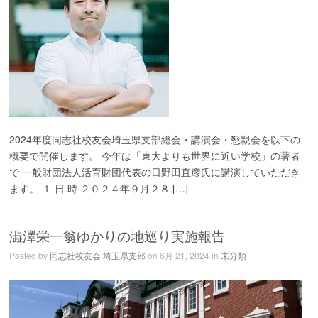
2024年度同志社校友会埼玉県支部総会・講演会・懇親会を以下の
概要で開催します。 今年は「東大よりも世界に近い学校」の著者
で 一般財団法人活育財団代表の日野田直彦氏に講演していただき
ます。 １ 日 時 ２０２４年９月２８ […]
澁澤栄一翁ゆかりの地巡り実施報告
Posted by
同志社校友会 埼玉県支部
on 6月 21, 2024 in
未分類