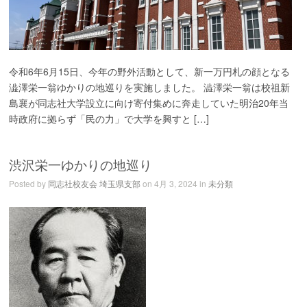
令和6年6月15日、今年の野外活動として、新一万円札の顔となる
澁澤栄一翁ゆかりの地巡りを実施しました。 澁澤栄一翁は校祖新
島襄が同志社大学設立に向け寄付集めに奔走していた明治20年当
時政府に拠らず「民の力」で大学を興すと […]
渋沢栄一ゆかりの地巡り
Posted by
同志社校友会 埼玉県支部
on 4月 3, 2024 in
未分類