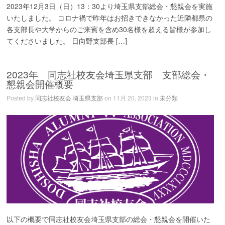
2023年12月3日（日）13：30より埼玉県支部総会・懇親会を実施
いたしました。 コロナ禍で昨年はお招きできなかった近隣都県の
各支部長や大学からのご来賓を含め30名様を超える皆様が参加し
てくださいました。 日向野支部長 […]
2023年 同志社校友会埼玉県支部 支部総会・
懇親会開催概要
Posted by
同志社校友会 埼玉県支部
on 11月 20, 2023 in
未分類
以下の概要で同志社校友会埼玉県支部の総会・懇親会を開催いた