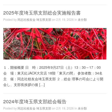
2025年度埼玉県支部総会実施報告書
Posted by
同志社校友会 埼玉県支部
on 2月 19, 2026 in
未分類
１．開催概要 日 時：2025年9月27日（土）13：30～17：00
会 場：東天紅JACK大宮店 18階「東天の間」 参加者数：34名
主 催：同志社校友会埼玉県支部 ２．総会 理事の司会により開
会し、支部長挨拶の後 […]
2024年度埼玉県支部総会報告
Posted by
同志社校友会 埼玉県支部
on 2月 19, 2026 in
未分類