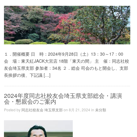
１．開催概要 日 時：2024年9月28日（土）13：30～17：00
会 場：東天紅JACK大宮店 18階「東天の間」 主 催：同志社校
友会埼玉県支部 参加者：34名 ２．総会 司会のもと開会し、支部
長挨拶の後、下記議 […]
2024年度同志社校友会埼玉県支部総会・講演
会・懇親会のご案内
Posted by
同志社校友会 埼玉県支部
on 8月 21, 2024 in
未分類