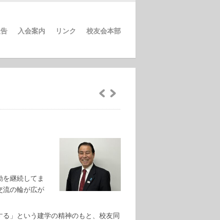
報告
入会案内
リンク
校友会本部
動を継続してま
交流の輪が広が
する」という建学の精神のもと、校友同